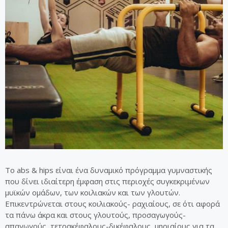
To abs & hips είναι ένα δυναμικό πρόγραμμα γυμναστικής
που δίνει ιδιαίτερη έμφαση στις περιοχές συγκεκριμένων
μυϊκών ομάδων, των κοιλιακών και των γλουτών.
Eπικεντρώνεται στους κοιλιακούς- ραχιαίους, σε ότι αφορά
τα πάνω άκρα και στους γλουτούς, προσαγωγούς-
απαγωγούς, τετρακέφαλους-δικέφαλους, μηριαίους για τα