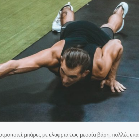
ιμοποιεί μπάρες με ελαφριά έως μεσαία βάρη, πολλές επαν